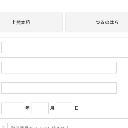
上熊本苑
つるのはら
年
月
日